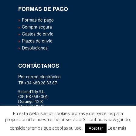
FORMAS DE PAGO
Formas de pago
Compra segura
Gastos de envío
Plazos de envío
Devoluciones
CONTÁCTANOS
Por correo electrónico
Tlf. +34 680 28 33 87
SailandTrip S.L.
CIF: B87685301
Durango 42 B
Madrid 28023
En esta web usamos cookies propias y de terceros para
proporcionarte nuestro mejor servicio. Si continuas navegando,
consideraremos que aceptas su uso.
Leer más
Aceptar