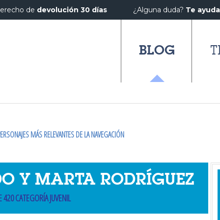
erecho de
devolución 30 días
¿Alguna duda?
Te ayud
BLOG
T
ERSONAJES MÁS RELEVANTES DE LA NAVEGACIÓN
O Y MARTA RODRÍGUEZ
 420 CATEGORÍA JUVENIL