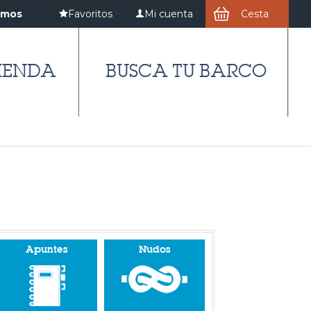
amos
Favoritos
Mi cuenta
Cesta
IENDA
BUSCA TU BARCO
Apuntes
Nudos