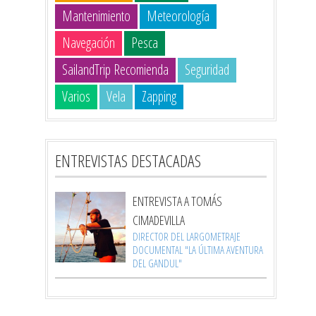
Mantenimiento
Meteorología
Navegación
Pesca
SailandTrip Recomienda
Seguridad
Varios
Vela
Zapping
ENTREVISTAS DESTACADAS
ENTREVISTA A TOMÁS
CIMADEVILLA
DIRECTOR DEL LARGOMETRAJE
DOCUMENTAL "LA ÚLTIMA AVENTURA
DEL GANDUL"