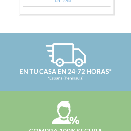
DEL GANDUL"
EN TU CASA EN 24-72 HORAS*
*España (Península)