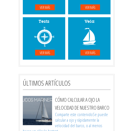
VER MÁS
VER MÁS
Tests
Vela
VER MÁS
VER MÁS
ÚLTIMOS ARTÍCULOS
CÓMO CALCULAR A OJO LA
VELOCIDAD DE NUESTRO BARCO
Comparte este contenidoSe puede
calcular a ojo y rápidamente la
velocidad del barco, o al menos