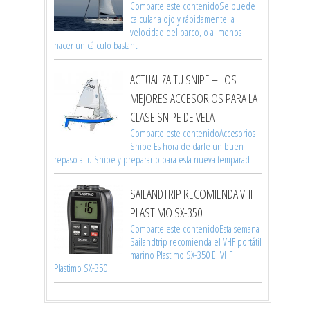
Comparte este contenidoSe puede
calcular a ojo y rápidamente la
velocidad del barco, o al menos
hacer un cálculo bastant
ACTUALIZA TU SNIPE – LOS
MEJORES ACCESORIOS PARA LA
CLASE SNIPE DE VELA
Comparte este contenidoAccesorios
Snipe Es hora de darle un buen
repaso a tu Snipe y prepararlo para esta nueva temparad
SAILANDTRIP RECOMIENDA VHF
PLASTIMO SX-350
Comparte este contenidoEsta semana
Sailandtrip recomienda el VHF portátil
marino Plastimo SX-350 El VHF
Plastimo SX-350