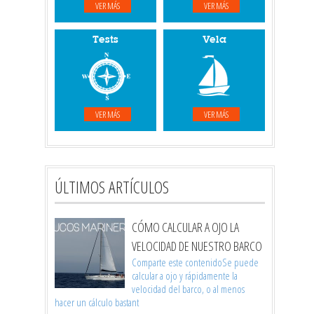
VER MÁS
VER MÁS
Tests
Vela
VER MÁS
VER MÁS
ÚLTIMOS ARTÍCULOS
CÓMO CALCULAR A OJO LA
VELOCIDAD DE NUESTRO BARCO
Comparte este contenidoSe puede
calcular a ojo y rápidamente la
velocidad del barco, o al menos
hacer un cálculo bastant