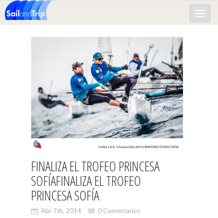
Toggle
naviga
FINALIZA EL TROFEO PRINCESA
SOFÍA
FINALIZA EL TROFEO
PRINCESA SOFÍA
Abr 7th, 2014
0 Comentarios