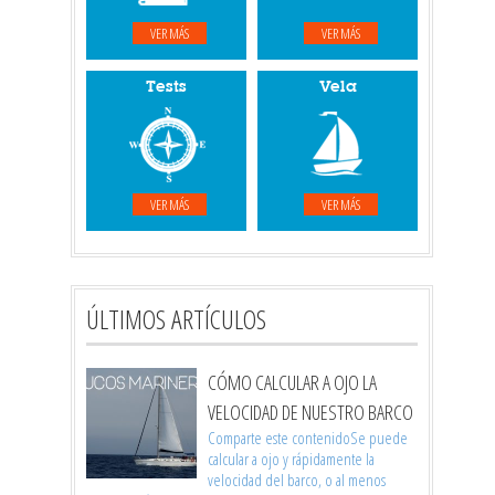
VER MÁS
VER MÁS
Tests
Vela
VER MÁS
VER MÁS
ÚLTIMOS ARTÍCULOS
CÓMO CALCULAR A OJO LA
VELOCIDAD DE NUESTRO BARCO
Comparte este contenidoSe puede
calcular a ojo y rápidamente la
velocidad del barco, o al menos