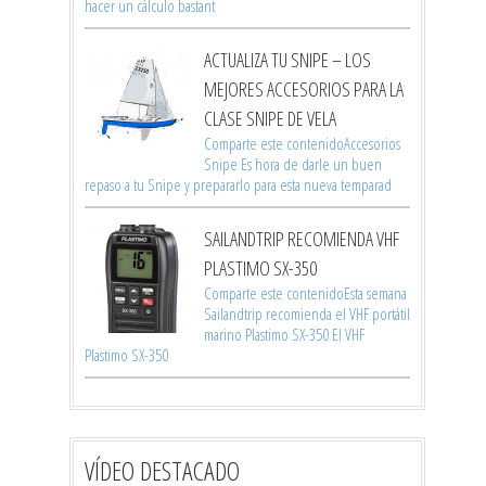
hacer un cálculo bastant
ACTUALIZA TU SNIPE – LOS
MEJORES ACCESORIOS PARA LA
CLASE SNIPE DE VELA
Comparte este contenidoAccesorios
Snipe Es hora de darle un buen
repaso a tu Snipe y prepararlo para esta nueva temparad
SAILANDTRIP RECOMIENDA VHF
PLASTIMO SX-350
Comparte este contenidoEsta semana
Sailandtrip recomienda el VHF portátil
marino Plastimo SX-350 El VHF
Plastimo SX-350
VÍDEO DESTACADO