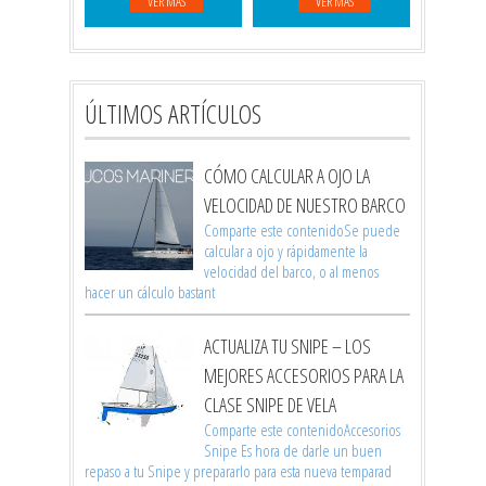
VER MÁS
VER MÁS
ÚLTIMOS ARTÍCULOS
CÓMO CALCULAR A OJO LA
VELOCIDAD DE NUESTRO BARCO
Comparte este contenidoSe puede
calcular a ojo y rápidamente la
velocidad del barco, o al menos
hacer un cálculo bastant
ACTUALIZA TU SNIPE – LOS
MEJORES ACCESORIOS PARA LA
CLASE SNIPE DE VELA
Comparte este contenidoAccesorios
Snipe Es hora de darle un buen
repaso a tu Snipe y prepararlo para esta nueva temparad