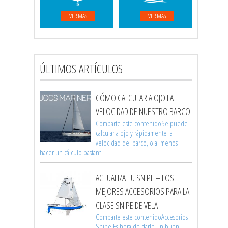
VER MÁS
VER MÁS
ÚLTIMOS ARTÍCULOS
CÓMO CALCULAR A OJO LA
VELOCIDAD DE NUESTRO BARCO
Comparte este contenidoSe puede
calcular a ojo y rápidamente la
velocidad del barco, o al menos
hacer un cálculo bastant
ACTUALIZA TU SNIPE – LOS
MEJORES ACCESORIOS PARA LA
CLASE SNIPE DE VELA
Comparte este contenidoAccesorios
Snipe Es hora de darle un buen