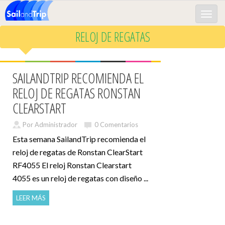
Toggle
naviga
RELOJ DE REGATAS
SAILANDTRIP RECOMIENDA EL
RELOJ DE REGATAS RONSTAN
CLEARSTART
Por Administrador
0 Comentarios
Esta semana SailandTrip recomienda el
reloj de regatas de Ronstan ClearStart
RF4055 El reloj Ronstan Clearstart
4055 es un reloj de regatas con diseño ...
LEER MÁS