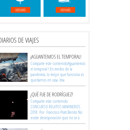
VER MÁS
VER MÁS
DIARIOS DE VIAJES
¡AGUANTEMOS EL TEMPORAL!
Comparte este contenidoAguantemos
el temporal ! En medio de la
pandemia, lo mejor que funciona es
quedarnos en casa. Ima
¿QUÉ FUE DE RODRÍGUEZ?
Comparte este contenido
CONCURSO RELATOS MARINEROS
2018 Por Francisco Prats Benito No
existe desesperación que no se a