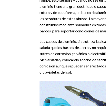
rompe, esto siempre y cuando no sea un g
aluminio tiene una gran ductilidad o cap
rotura y de esta forma, un barco de alumi
las rozaduras de estos abusos. La mayor ri
construidos mediante soldadura en todas 
barcos para soportar condiciones de mar
Los cascos de aluminio, si se utiliza la a
salada que los barcos de acero y no requi
sufren de corrosión galvánica o electrolít
bien aislada y colocando ánodos de sacrifi
corrosión aunque sí pueden ser afectados
ultravioletas del sol.