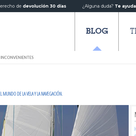
erecho de
devolución 30 días
¿Alguna duda?
Te ayud
BLOG
T
E INCONVENIENTES
L MUNDO DE LA VELA Y LA NAVEGACIÓN.