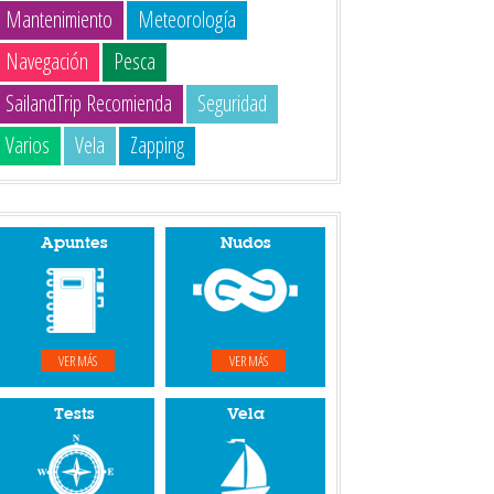
Mantenimiento
Meteorología
Navegación
Pesca
SailandTrip Recomienda
Seguridad
Varios
Vela
Zapping
Apuntes
Nudos
VER MÁS
VER MÁS
Tests
Vela