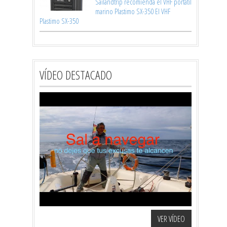
Sailandtrip recomienda el VHF portátil
marino Plastimo SX-350 El VHF
Plastimo SX-350
VÍDEO DESTACADO
VER VÍDEO