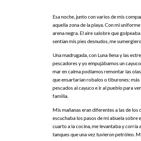
Esa noche, junto con varios de mis compa
aquella zona de la playa. Con mi unifor
arena negra. El aire salobre que golpeaba
sentían mis pies desnudos, me sumergiero
Una madrugada, con Luna llena y las estrel
pescadores y yo empujábamos un cayuco pa
mar en calma podíamos remontar las olas d
que ensartarían robalos o tiburones; más 
pescados al cayuco e ir al pueblo para ven
familia.
Mis mañanas eran diferentes a las de los
escuchaba los pasos de mi abuela sobre 
cuarto a la cocina, me levantaba y corría 
tanques que una vez tuvieron petróleo. Me