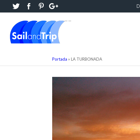
D
...
...
Portada
»
LA TURBONADA