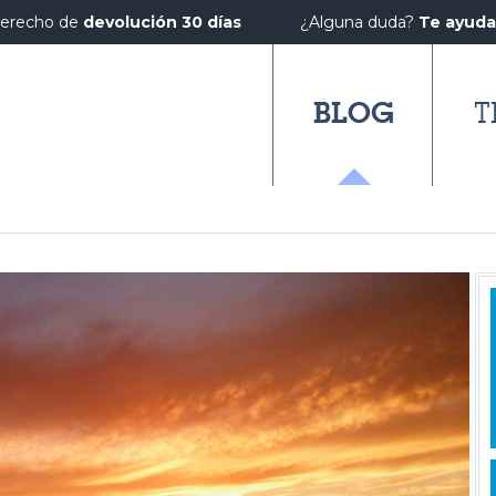
erecho de
devolución 30 días
¿Alguna duda?
Te ayud
BLOG
T