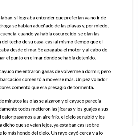
an, sí lograba entender que preferían ya no ir de
droga se habían adueñado de las playas y, por miedo,
ecuencia, cuando ya había oscurecido, se oían las
del techo de su casa, casi al mismo tiempo que el
aba desde el mar. Se apagaba el motor y al cabo de
ar el punto en el mar donde se había detenido.
 cayuco me entraron ganas de volverme a dormir, pero
embarcación comenzó a moverse más. Un pez volador
adores comentó que era presagio de tormenta.
de minutos las olas se alzaron y el cayuco parecía
mente todos metieron las jícaras y los guajes a sus
calor pasamos a un aire frío, el cielo se nubló y los
dicho que se veían lejos, ya estaban casi sobre
e lo más hondo del cielo. Un rayo cayó cerca y a lo