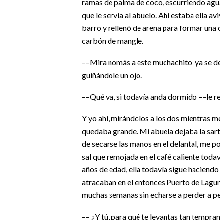
ramas de palma de coco, escurriendo agua p
que le servía al abuelo. Ahí estaba ella a
barro y rellenó de arena para formar una 
carbón de mangle.
––Mira nomás a este muchachito, ya se des
guiñándole un ojo.
––Qué va, si todavía anda dormido ––le r
Y yo ahí, mirándolos a los dos mientras 
quedaba grande. Mi abuela dejaba la sart
de secarse las manos en el delantal, me po
sal que remojada en el café caliente toda
años de edad, ella todavía sigue haciendo
atracaban en el entonces Puerto de Lagun
muchas semanas sin echarse a perder a p
–– ¿Y tú, para qué te levantas tan tempra