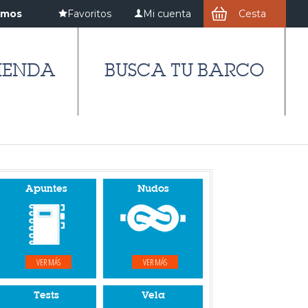
amos
Favoritos
Mi cuenta
Cesta
IENDA
BUSCA TU BARCO
Apuntes
Nudos
VER MÁS
VER MÁS
Tests
Vela