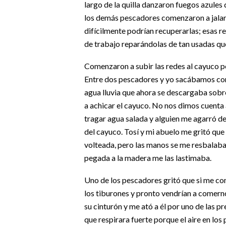
largo de la quilla danzaron fuegos azules
los demás pescadores comenzaron a jalar la
difícilmente podrían recuperarlas; esas 
de trabajo reparándolas de tan usadas qu
Comenzaron a subir las redes al cayuco pe
Entre dos pescadores y yo sacábamos con l
agua lluvia que ahora se descargaba sobre
a achicar el cayuco. No nos dimos cuenta 
tragar agua salada y alguien me agarró de
del cayuco. Tosí y mi abuelo me gritó que 
volteada, pero las manos se me resbalab
pegada a la madera me las lastimaba.
Uno de los pescadores gritó que si me com
los tiburones y pronto vendrían a comern
su cinturón y me ató a él por uno de las p
que respirara fuerte porque el aire en los