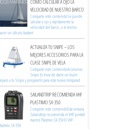
CÓMO CALCULAR A OJO LA
VELOCIDAD DE NUESTRO BARCO
Comparte este contenidoSe puede
calcular a ojo y rápidamente la
velocidad del barco, o al menos
acer un cálculo bastant
ACTUALIZA TU SNIPE – LOS
MEJORES ACCESORIOS PARA LA
CLASE SNIPE DE VELA
Comparte este contenidoAccesorios
Snipe Es hora de darle un buen
repaso a tu Snipe y prepararlo para esta nueva temparad
SAILANDTRIP RECOMIENDA VHF
PLASTIMO SX-350
Comparte este contenidoEsta semana
Sailandtrip recomienda el VHF portátil
marino Plastimo SX-350 El VHF
Plastimo SX-350