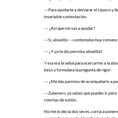
––Para ayudarte a desvarar el cayuco y ll
invariable contestación.
–– ¿Así que me vas a ayudar?
––Sí, abuelito ––contestaba muy convenc
–– ¿Y ya te dio permiso abuelita?
Y esa era la señal para acercarme a la abuel
beso y formulara la pregunta de rigor:
–– ¿Me das permiso de acompañarlo a pes
––Zalamero, ya sabes que puedes ir, pero 
conchas de ostión.
No me lo decía dos veces, corría a ponerme