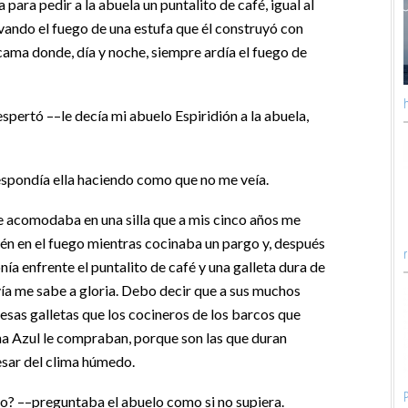
ara pedir a la abuela un puntalito de café, igual al
vivando el fuego de una estufa que él construyó con
cama donde, día y noche, siempre ardía el fuego de
h
pertó ––le decía mi abuelo Espiridión a la abuela,
espondía ella haciendo como que no me veía.
me acomodaba en una silla que a mis cinco años me
én en el fuego mientras cocinaba un pargo y, después
nía enfrente el puntalito de café y una galleta dura de
vía me sabe a gloria. Debo decir que a sus muchos
 esas galletas que los cocineros de los barcos que
a Azul le compraban, porque son las que duran
esar del clima húmedo.
no? ––preguntaba el abuelo como si no supiera.