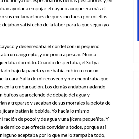
ya donde ya nos esperaban los demás pescadores y, en
aban ayudar a empujar el cayuco aunque era más el
o sus exclamaciones de que si no fuera por mí ellos
 dejaban satisfecho de la labor para la que según yo
cayuco y desenredaba el cordel con un pequeño
taba un cangrejito, y me ponía a pescar. Nunca
quedaba dormido. Cuando despertaba, el Sol ya
dado bajo la paneta y me había cubierto con un
la cara. Salía de mi recoveco y me encontraba que
mos en la embarcación. Los demás andaban nadando
n bufeos apareciendo de debajo del agua y
ían a treparse y sacaban de sus morrales la pelota de
na jícara batían la bebida. Yo hacía lo mismo,
 ración de pozol y de agua y una jícara pequeñita. Y
ja de mico que ofrecía convidar a todos, porque así
 ninguno aceptaba por lo que me lo zampaba todo,