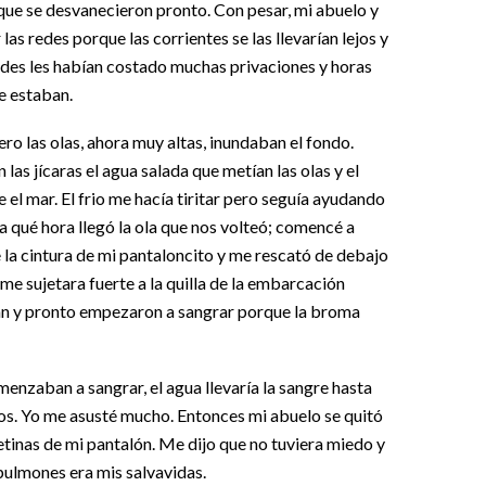
 que se desvanecieron pronto. Con pesar, mi abuelo y
s redes porque las corrientes se las llevarían lejos y
redes les habían costado muchas privaciones y horas
e estaban.
ro las olas, ahora muy altas, inundaban el fondo.
as jícaras el agua salada que metían las olas y el
 el mar. El frio me hacía tiritar pero seguía ayudando
a qué hora llegó la ola que nos volteó; comencé a
 la cintura de mi pantaloncito y me rescató de debajo
me sujetara fuerte a la quilla de la embarcación
an y pronto empezaron a sangrar porque la broma
enzaban a sangrar, el agua llevaría la sangre hasta
os. Yo me asusté mucho. Entonces mi abuelo se quitó
retinas de mi pantalón. Me dijo que no tuviera miedo y
 pulmones era mis salvavidas.