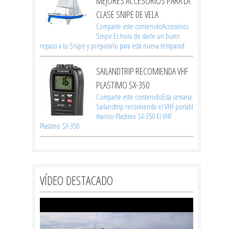
MEJORES ACCESORIOS PARA LA
CLASE SNIPE DE VELA
Comparte este contenidoAccesorios
Snipe Es hora de darle un buen
repaso a tu Snipe y prepararlo para esta nueva temparad
SAILANDTRIP RECOMIENDA VHF
PLASTIMO SX-350
Comparte este contenidoEsta semana
Sailandtrip recomienda el VHF portátil
marino Plastimo SX-350 El VHF
Plastimo SX-350
VÍDEO DESTACADO