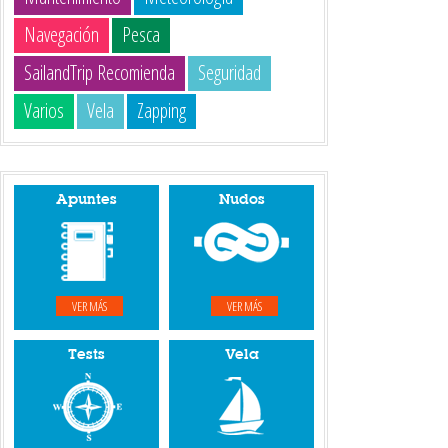
Navegación
Pesca
SailandTrip Recomienda
Seguridad
Varios
Vela
Zapping
Apuntes
Nudos
VER MÁS
VER MÁS
Tests
Vela