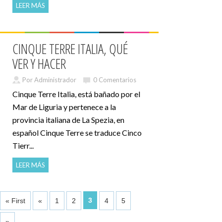
LEER MÁS
CINQUE TERRE ITALIA, QUÉ
VER Y HACER
Por Administrador
0 Comentarios
Cinque Terre Italia, está bañado por el
Mar de Liguria y pertenece a la
provincia italiana de La Spezia, en
español Cinque Terre se traduce Cinco
Tierr...
LEER MÁS
3
« First
«
1
2
4
5
»