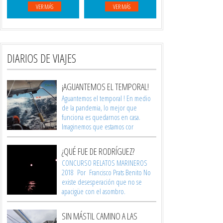
VER MÁS
VER MÁS
DIARIOS DE VIAJES
¡AGUANTEMOS EL TEMPORAL!
Aguantemos el temporal ! En medio
de la pandemia, lo mejor que
funciona es quedarnos en casa.
Imaginemos que estamos cor
¿QUÉ FUE DE RODRÍGUEZ?
CONCURSO RELATOS MARINEROS
2018 Por Francisco Prats Benito No
existe desesperación que no se
apacigüe con el asombro.
SIN MÁSTIL CAMINO A LAS