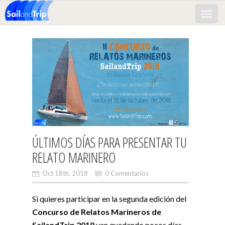
Toggle
naviga
ÚLTIMOS DÍAS PARA PRESENTAR TU
RELATO MARINERO
Oct 18th, 2018
0 Comentarios
Si quieres participar en la segunda edición del
Concurso de Relatos Marineros de
SailandTrip 2018
van quedando pocos días