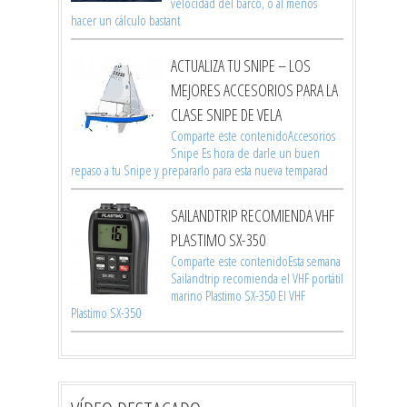
velocidad del barco, o al menos
hacer un cálculo bastant
ACTUALIZA TU SNIPE – LOS
MEJORES ACCESORIOS PARA LA
CLASE SNIPE DE VELA
Comparte este contenidoAccesorios
Snipe Es hora de darle un buen
repaso a tu Snipe y prepararlo para esta nueva temparad
SAILANDTRIP RECOMIENDA VHF
PLASTIMO SX-350
Comparte este contenidoEsta semana
Sailandtrip recomienda el VHF portátil
marino Plastimo SX-350 El VHF
Plastimo SX-350