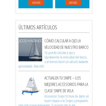
VER MÁS
VER MÁS
ÚLTIMOS ARTÍCULOS
CÓMO CALCULAR A OJO LA
VELOCIDAD DE NUESTRO BARCO
Se puede calcular a ojo y
rápidamente la velocidad del barco,
o al menos hacer un cálculo bastante
aproximado. Para ello
ACTUALIZA TU SNIPE – LOS
MEJORES ACCESORIOS PARA LA
CLASE SNIPE DE VELA
Accesorios Snipe Es hora de darle un
buen repaso a tu Snipe y prepararlo
para esta nueva temparada. Si quieres dar lo me