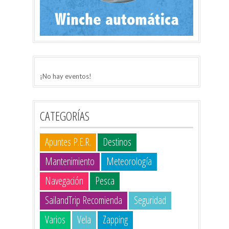
¡No hay eventos!
CATEGORÍAS
Apuntes P.E.R.
Destinos
Mantenimiento
Meteorología
Navegación
Pesca
SailandTrip Recomienda
Seguridad
Varios
Vela
Zapping