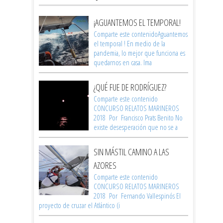
¡AGUANTEMOS EL TEMPORAL!
Comparte este contenidoAguantemos
el temporal ! En medio de la
pandemia, lo mejor que funciona es
quedarnos en casa. Ima
¿QUÉ FUE DE RODRÍGUEZ?
Comparte este contenido
CONCURSO RELATOS MARINEROS
2018 Por Francisco Prats Benito No
existe desesperación que no se a
SIN MÁSTIL CAMINO A LAS
AZORES
Comparte este contenido
CONCURSO RELATOS MARINEROS
2018 Por Fernando Vallespinós El
proyecto de cruzar el Atlántico (i