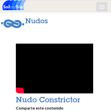
Toggle
naviga
Nudos
Nudo Constrictor
Comparte este contenido