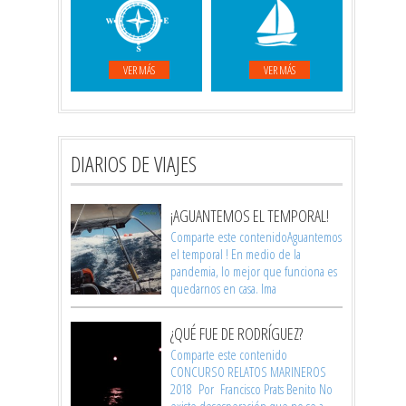
VER MÁS
VER MÁS
DIARIOS DE VIAJES
¡AGUANTEMOS EL TEMPORAL!
Comparte este contenidoAguantemos
el temporal ! En medio de la
pandemia, lo mejor que funciona es
quedarnos en casa. Ima
¿QUÉ FUE DE RODRÍGUEZ?
Comparte este contenido
CONCURSO RELATOS MARINEROS
2018 Por Francisco Prats Benito No
existe desesperación que no se a