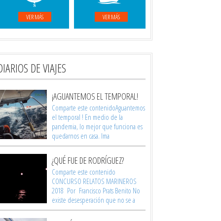
VER MÁS
VER MÁS
DIARIOS DE VIAJES
¡AGUANTEMOS EL TEMPORAL!
Comparte este contenidoAguantemos
el temporal ! En medio de la
pandemia, lo mejor que funciona es
quedarnos en casa. Ima
¿QUÉ FUE DE RODRÍGUEZ?
Comparte este contenido
CONCURSO RELATOS MARINEROS
2018 Por Francisco Prats Benito No
existe desesperación que no se a