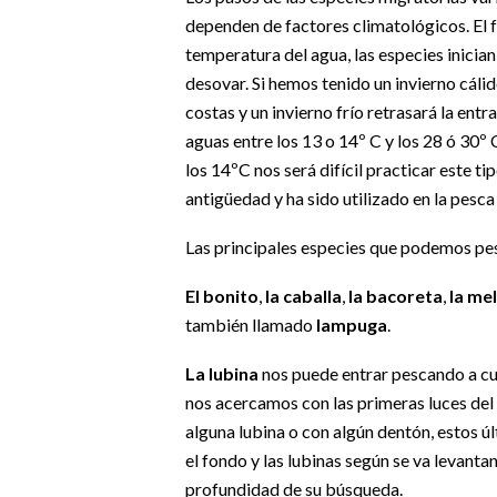
dependen de factores climatológicos. El 
temperatura del agua, las especies inici
desovar. Si hemos tenido un invierno cálid
costas y un invierno frío retrasará la ent
aguas entre los 13 o 14º C y los 28 ó 30º C
los 14ºC nos será difícil practicar este t
antigüedad y ha sido utilizado en la pesc
Las principales especies que podemos pe
El
bonito
,
la
caballa
,
la
bacoreta
,
la me
también llamado
lampuga
.
La lubina
nos puede entrar pescando a cur
nos acercamos con las primeras luces de
alguna lubina o con algún dentón, estos ú
el fondo y las lubinas según se va levant
profundidad de su búsqueda.