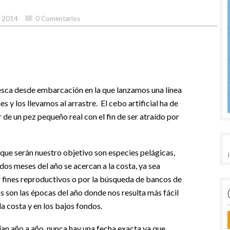
, 2014
0 Comentarios
esca desde embarcación en la que lanzamos una línea
s y los llevamos al arrastre. El cebo artificial ha de
 de un pez pequeño real con el fin de ser atraído por
que serán nuestro objetivo son especies pelágicas,
os meses del año se acercan a la costa, ya sea
r fines reproductivos o por la búsqueda de bancos de
son las épocas del año donde nos resulta más fácil
a costa y en los bajos fondos.
ían año a año, nunca hay una fecha exacta ya que