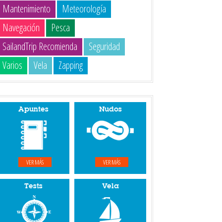
Mantenimiento
Meteorología
Navegación
Pesca
SailandTrip Recomienda
Seguridad
Varios
Vela
Zapping
Apuntes
Nudos
VER MÁS
VER MÁS
Tests
Vela