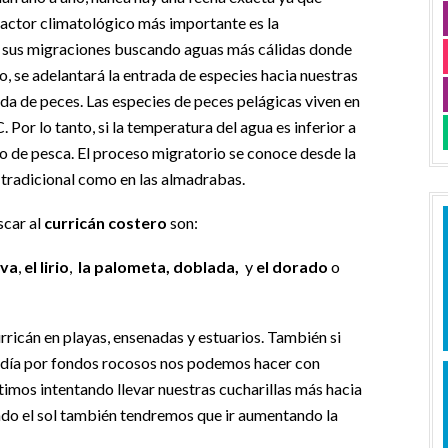
factor climatológico más importante es la
an sus migraciones buscando aguas más cálidas donde
o, se adelantará la entrada de especies hacia nuestras
rada de peces. Las especies de peces pelágicas viven en
. Por lo tanto, si la temperatura del agua es inferior a
ipo de pesca. El proceso migratorio se conoce desde la
a tradicional como en las almadrabas.
scar al
curricán costero
son:
lva
,
el lirio
,
la
palometa, doblada,
y
el dorado
o
ricán en playas, ensenadas y estuarios. También si
l día por fondos rocosos nos podemos hacer con
ltimos intentando llevar nuestras cucharillas más hacia
ando el sol también tendremos que ir aumentando la