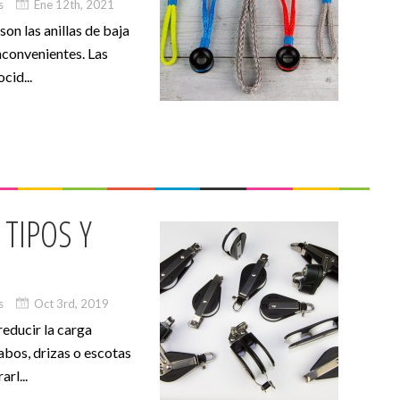
s
Ene 12th, 2021
 las anillas de baja
inconvenientes. Las
cid...
 TIPOS Y
s
Oct 3rd, 2019
reducir la carga
cabos, drizas o escotas
rl...