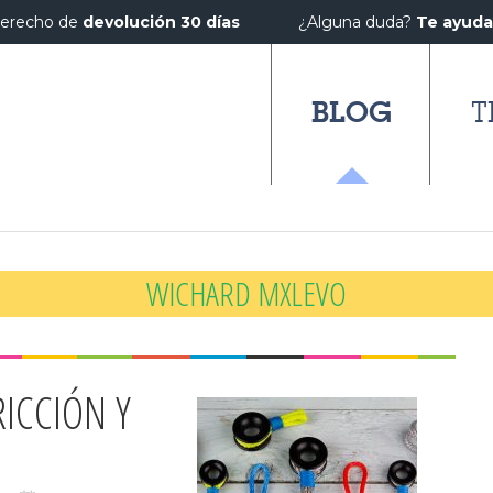
erecho de
devolución 30 días
¿Alguna duda?
Te ayud
BLOG
T
WICHARD MXLEVO
RICCIÓN Y