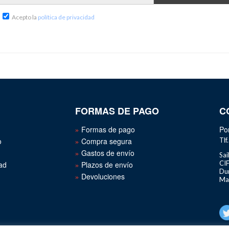
Acepto la
política de privacidad
FORMAS DE PAGO
C
Formas de pago
Por
o
Compra segura
Tlf
Gastos de envío
Sai
CI
dad
Plazos de envío
Du
Devoluciones
Ma