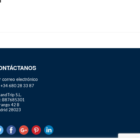
ONTÁCTANOS
 correo electrónico
. +34 680 28 33 87
landTrip S.L.
F: B87685301
rango 42 B
drid 28023