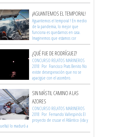
¡AGUANTEMOS EL TEMPORAL!
Aguantemos el temporal ! En medio
de la pandemia, lo mejor que
funciona es quedarnos en casa.
Imaginemos que estamos cor
¿QUÉ FUE DE RODRÍGUEZ?
CONCURSO RELATOS MARINEROS
2018 Por Francisco Prats Benito No
existe desesperación que no se
apacigüe con el asombro.
SIN MÁSTIL CAMINO A LAS
AZORES
CONCURSO RELATOS MARINEROS
2018 Por Fernando Vallespinós El
proyecto de cruzar el Atlántico (ida y
vuelta) lo maduró a