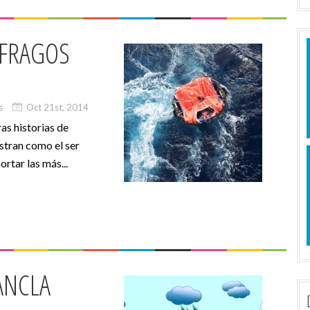
UFRAGOS
s
Oct 21st, 2014
as historias de
stran como el ser
rtar las más...
ANCLA