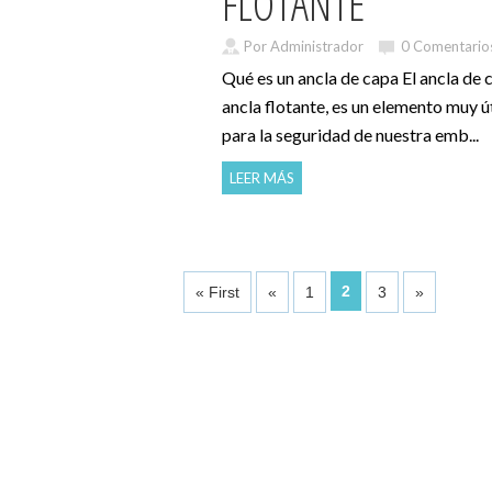
FLOTANTE
Por Administrador
0 Comentario
Qué es un ancla de capa El ancla de
ancla flotante, es un elemento muy út
para la seguridad de nuestra emb...
LEER MÁS
2
« First
«
1
3
»