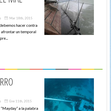
s
Mar 18th, 2015
 debemos hacer contra
r afrontar un temporal
re...
ORRO
s
Ene 11th, 2015
 “Mayday” a la palabra