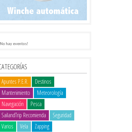
¡No hay eventos!
CATEGORÍAS
Apuntes P.E.R.
Destinos
Mantenimiento
Meteorología
Navegación
Pesca
SailandTrip Recomienda
Seguridad
Varios
Vela
Zapping