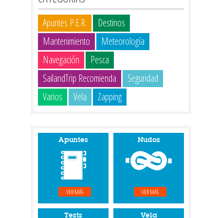
Apuntes P.E.R.
Destinos
Mantenimiento
Meteorología
Navegación
Pesca
SailandTrip Recomienda
Seguridad
Varios
Vela
Zapping
Apuntes
Nudos
VER MÁS
VER MÁS
Tests
Vela