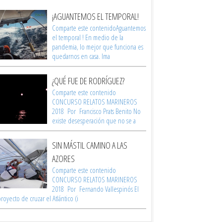
¡AGUANTEMOS EL TEMPORAL!
Comparte este contenidoAguantemos
el temporal ! En medio de la
pandemia, lo mejor que funciona es
quedarnos en casa. Ima
¿QUÉ FUE DE RODRÍGUEZ?
Comparte este contenido
CONCURSO RELATOS MARINEROS
2018 Por Francisco Prats Benito No
existe desesperación que no se a
SIN MÁSTIL CAMINO A LAS
AZORES
Comparte este contenido
CONCURSO RELATOS MARINEROS
2018 Por Fernando Vallespinós El
royecto de cruzar el Atlántico (i