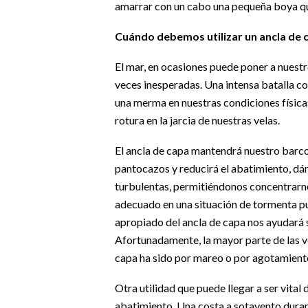
amarrar con un cabo una pequeña boya que
Cuándo debemos utilizar un ancla de 
El mar, en ocasiones puede poner a nuestr
veces inesperadas. Una intensa batalla con
una merma en nuestras condiciones física
rotura en la jarcia de nuestras velas.
El ancla de capa mantendrá nuestro barco 
pantocazos y reducirá el abatimiento, dá
turbulentas, permitiéndonos concentrarno
adecuado en una situación de tormenta pu
apropiado del ancla de capa nos ayudará s
Afortunadamente, la mayor parte de las v
capa ha sido por mareo o por agotamiento 
Otra utilidad que puede llegar a ser vital 
abatimiento. Una costa a sotavento duran