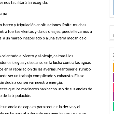
 nos facilitará la recogida.
capa
o barco y tripulación en situaciones límite, muchas
tra fuertes vientos y duros oleajes, puede llevarnos a
s, a un mareo inesperado o a una avería mecánica o
orientado al viento y al oleaje, calmará los
ndonos tregua y descanso en la lucha contra las aguas
s en la reparación de las averías. Mantener el rumbo
ede ser un trabajo complicado y exhausto. El uso
in duda a conservar nuestra energía.
eces que los marineros han hecho uso de sus anclas de
de la tripulación.
de un ancla de capa es para reducir la deriva y el
te un temporal o durante una avería que nos cause