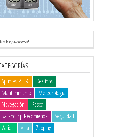
¡No hay eventos!
CATEGORÍAS
Apuntes P.E.R.
Destinos
Mantenimiento
Meteorología
Navegación
Pesca
SailandTrip Recomienda
Seguridad
Varios
Vela
Zapping