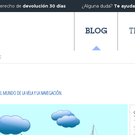
erecho de
devolución 30 días
¿Alguna duda?
Te ayud
BLOG
T
E
L MUNDO DE LA VELA Y LA NAVEGACIÓN.