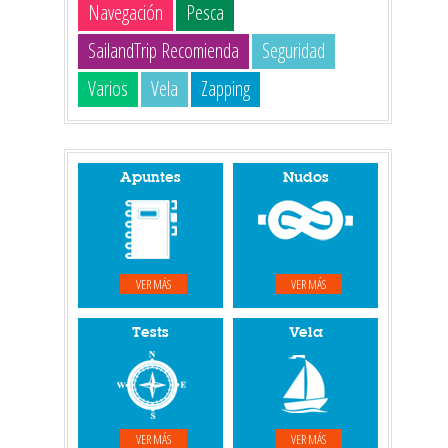
Navegación
Pesca
SailandTrip Recomienda
Seguridad
Varios
Vela
Zapping
Apuntes
Nudos
VER MÁS
VER MÁS
Tests
Vela
VER MÁS
VER MÁS