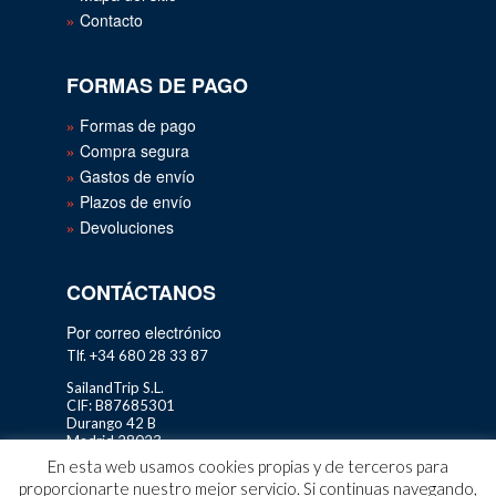
Contacto
FORMAS DE PAGO
Formas de pago
Compra segura
Gastos de envío
Plazos de envío
Devoluciones
CONTÁCTANOS
Por correo electrónico
Tlf. +34 680 28 33 87
SailandTrip S.L.
CIF: B87685301
Durango 42 B
Madrid 28023
En esta web usamos cookies propias y de terceros para
proporcionarte nuestro mejor servicio. Si continuas navegando,